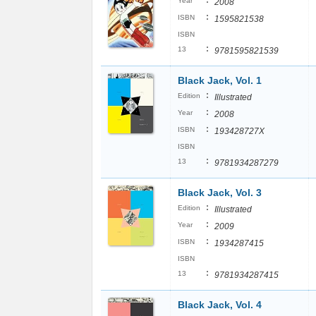
:
Year
2008
:
ISBN
1595821538
ISBN
:
13
9781595821539
Black Jack, Vol. 1
:
Edition
Illustrated
:
Year
2008
:
ISBN
193428727X
ISBN
:
13
9781934287279
Black Jack, Vol. 3
:
Edition
Illustrated
:
Year
2009
:
ISBN
1934287415
ISBN
:
13
9781934287415
Black Jack, Vol. 4