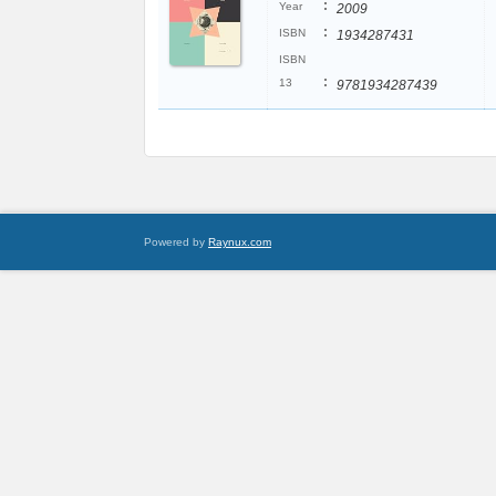
:
Year
2009
:
ISBN
1934287431
ISBN
:
13
9781934287439
Powered by
Raynux.com