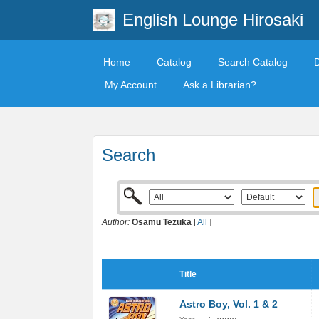
English Lounge Hirosaki
Home
Catalog
Search Catalog
My Account
Ask a Librarian?
Search
Author:
Osamu Tezuka
[
All
]
Title
Astro Boy, Vol. 1 & 2